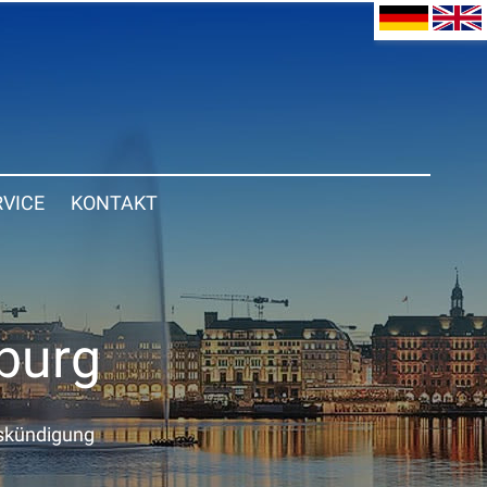
RVICE
KONTAKT
burg
skündigung