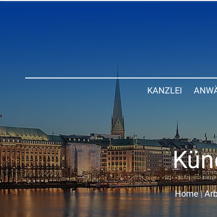
KANZLEI
ANWÄ
Kün
Home
|
Arb