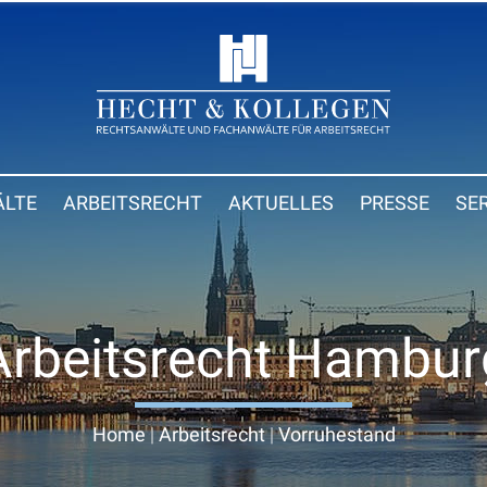
LTE
ARBEITSRECHT
AKTUELLES
PRESSE
SE
Arbeitsrecht Hambur
Home
|
Arbeitsrecht
|
Vorruhestand