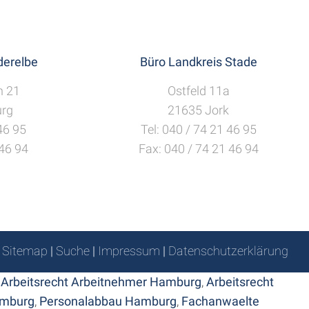
erelbe
Büro Landkreis Stade
h 21
Ostfeld 11a
rg
21635 Jork
 46 95
Tel: 040 / 74 21 46 95
 46 94
Fax: 040 / 74 21 46 94
Sitemap
|
Suche
|
Impressum
|
Datenschutzerklärung
,
Arbeitsrecht Arbeitnehmer Hamburg
,
Arbeitsrecht
amburg
,
Personalabbau Hamburg
,
Fachanwaelte