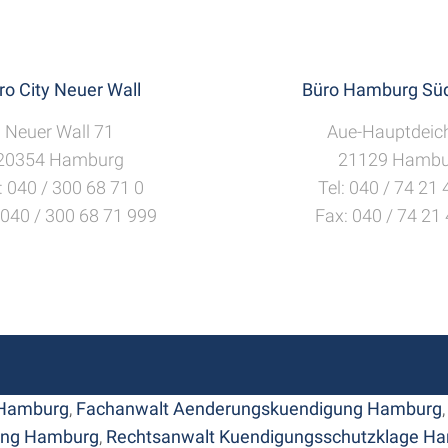
ro City Neuer Wall
Büro Hamburg Süd
Neuer Wall 71
Aue-Hauptdeic
20354 Hamburg
21129 Hambu
: 040 / 300 68 71 0
Tel: 040 / 74 21
 040 / 300 68 71 999
Fax: 040 / 74 21
 Hamburg
,
Fachanwalt Aenderungskuendigung Hamburg
ung Hamburg
,
Rechtsanwalt Kuendigungsschutzklage H