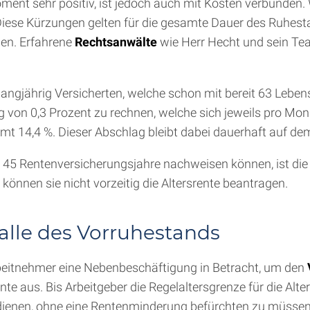
Moment sehr positiv, ist jedoch auch mit Kosten verbunden
 Diese Kürzungen gelten für die gesamte Dauer des Ruhes
en. Erfahrene
Rechtsanwälte
wie Herr Hecht und sein T
angjährig Versicherten, welche schon mit bereit 63 Lebensj
 von 0,3 Prozent zu rechnen, welche sich jeweils pro Mona
t 14,4 %. Dieser Abschlag bleibt dabei dauerhaft auf de
ls 45 Rentenversicherungsjahre nachweisen können, ist di
önnen sie nicht vorzeitig die Altersrente beantragen.
alle des Vorruhestands
rbeitnehmer eine Nebenbeschäftigung in Betracht, um den
ente aus. Bis Arbeitgeber die Regelaltersgrenze für die Alt
rdienen, ohne eine Rentenminderung befürchten zu müssen.