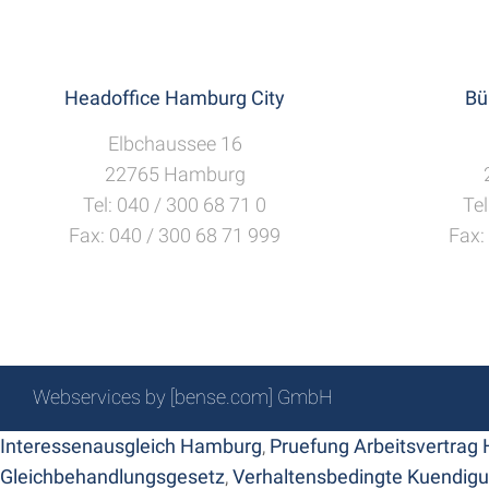
Headoffice Hamburg City
Bü
Elbchaussee 16
22765 Hamburg
Tel: 040 / 300 68 71 0
Tel
Fax: 040 / 300 68 71 999
Fax:
Webservices by [bense.com] GmbH
Interessenausgleich Hamburg
,
Pruefung Arbeitsvertrag
Gleichbehandlungsgesetz
,
Verhaltensbedingte Kuendig